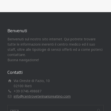
Benvenuti
Benvenuti sul nostro sito internet. Qui potrete trovare
tutte le informazioni inerenti il centro medico ed il suo
staff, oltre alle tipologie di servizi offerti ed a come poterci
contattare.
Buona navigazione!
Contatti
Via Oreste di Fazio, 10
02100 Rieti
+39 0746.498687
info@centroveterinarioreatino.com