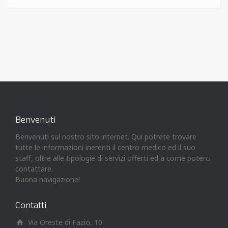
Benvenuti
Benvenuti sul nostro sito internet. Qui potrete trovare
tutte le informazioni inerenti il centro medico ed il suo
staff, oltre alle tipologie di servizi offerti ed a come poterci
contattare.
Buona navigazione!
Contatti
Via Oreste di Fazio, 10