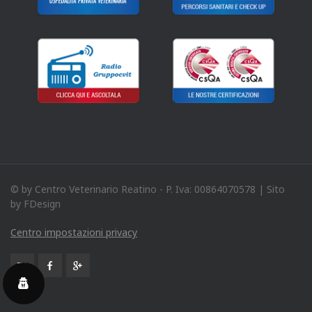
© by Centro Veterinario Reatino - P. Iva: 00864070578 | Sito
by FDesign
Centro impostazioni privacy