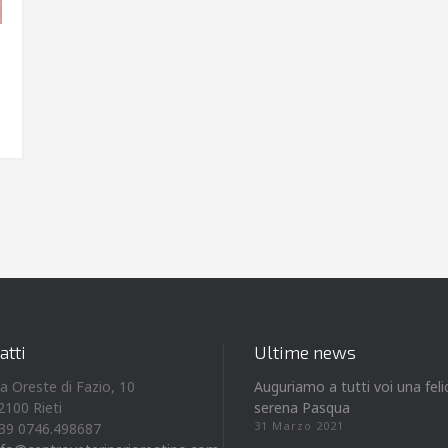
atti
Ultime news
ia Oreste di Fazio, 10
Auguriamo a tutti voi una feli
2100 Rieti
serena Pasqua
31 Marzo 2021
39 0746.498687