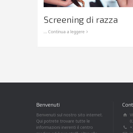
Screening di razza
…
Continua a leggere
Benvenuti
Cont
Benvenuti sul nostro sito internet.
V
Qui potrete trovare tutte le
0
informazioni inerenti il centro
+