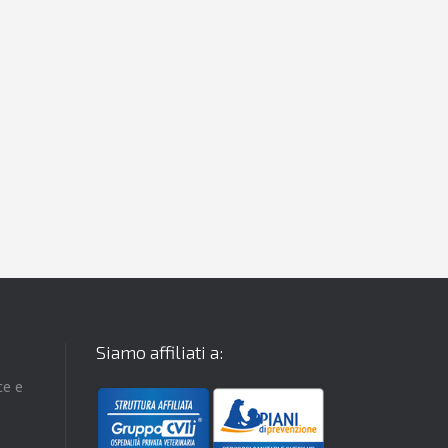
Siamo affiliati a:
ce e