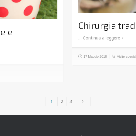
Chirurgia tra
ne e
…
Continua a leggere
17 Maggio 2018
Visite special
1
2
3