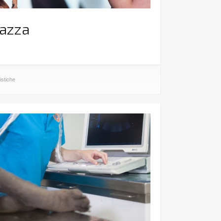
razza
istiche