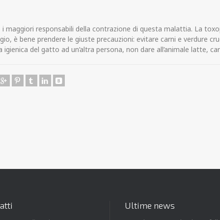
 i maggiori responsabili della contrazione di questa malattia. La to
tagio, è bene prendere le giuste precauzioni: evitare carni e verdure 
ta igienica del gatto ad un’altra persona, non dare all’animale latte, ca
atti
Ultime news