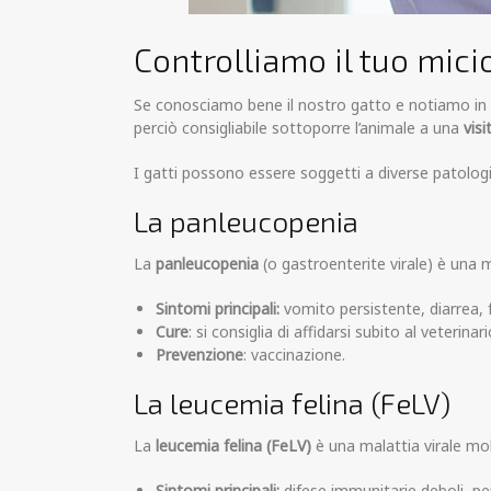
Controlliamo il tuo mici
Se conosciamo bene il nostro gatto e notiamo in lu
perciò consigliabile sottoporre l’animale a una
visi
I gatti possono essere soggetti a diverse patolog
La panleucopenia
La
panleucopenia
(o gastroenterite virale) è una 
Sintomi
principali:
vomito persistente, diarrea, f
Cure
: si consiglia di affidarsi subito al veterin
Prevenzione
: vaccinazione.
La leucemia felina (FeLV)
La
leucemia felina (FeLV)
è una malattia virale mol
Sintomi
principali:
difese immunitarie deboli, perd