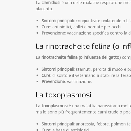
La
clamidiosi
è una delle malattie respiratorie men
placenta.
Sintomi
principali:
congiuntivite unilaterale o bi
Cure
: antibiotici, colliri e pomate per occhi.
Prevenzione
: vaccinazione specifica contro la c
La rinotracheite felina (o in
La
rinotracheite felina (o influenza del gatto)
comp
Sintomi
principali:
starnuti, perdita di muco e pus
Cure
: di solito è il veterinario a stabilire la ter
Prevenzione
: vaccinazione.
La toxoplasmosi
La
toxoplasmosi
è una malattia parassitaria molto
ma lo sono più frequentemente carni crude o poco 
Sintomi
principali:
anoressia, febbre, polmonite, 
Cure
: a base di antibiotici.