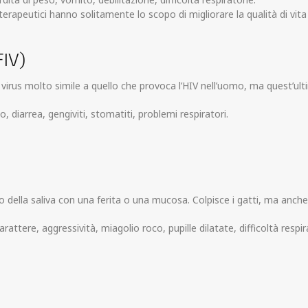
 terapeutici hanno solitamente lo scopo di migliorare la qualità di vita
FIV)
virus molto simile a quello che provoca l’HIV nell’uomo, ma quest’ul
so, diarrea, gengiviti, stomatiti, problemi respiratori.
 della saliva con una ferita o una mucosa. Colpisce i gatti, ma anche
attere, aggressività, miagolio roco, pupille dilatate, difficoltà respi