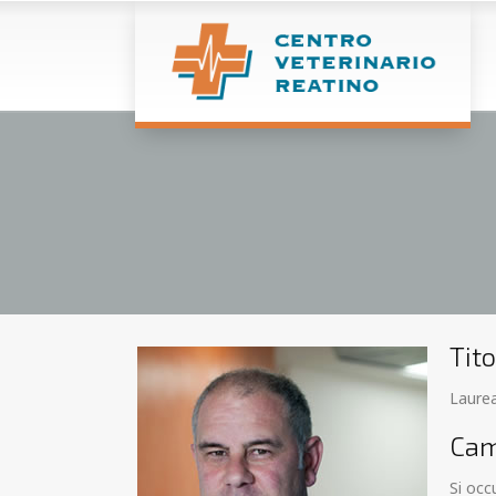
Tito
Laurea
Cam
Si occ