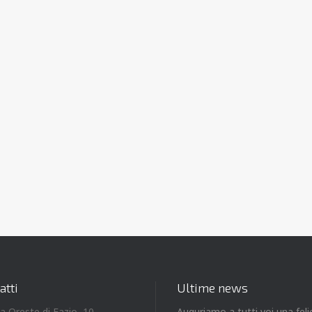
atti
Ultime news
ia Oreste di Fazio, 10
Auguriamo a tutti voi una feli