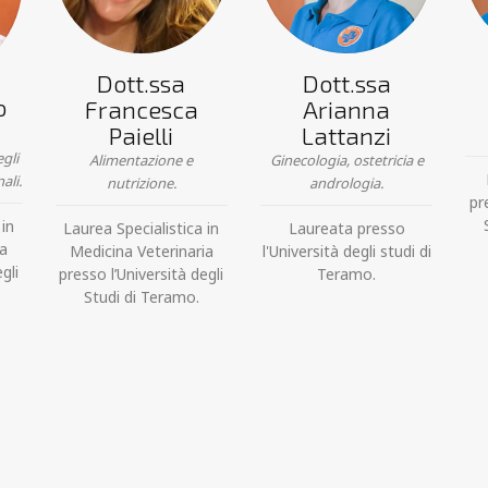
Dott.ssa
Dott.ssa
o
Francesca
Arianna
Paielli
Lattanzi
gli
Alimentazione e
Ginecologia, ostetricia e
ali.
nutrizione.
andrologia.
pr
 in
Laurea Specialistica in
Laureata presso
ia
Medicina Veterinaria
l'Università degli studi di
gli
presso l’Università degli
Teramo.
Studi di Teramo.