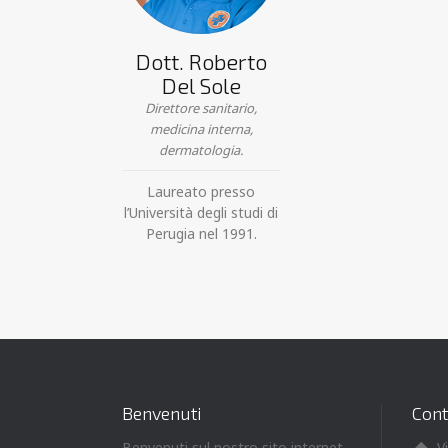
Dott. Roberto
Del Sole
Direttore sanitario,
medicina interna,
dermatologia.
Laureato presso
l’Università degli studi di
Perugia nel 1991.
Benvenuti
Cont
Benvenuti sul nostro sito internet.
V