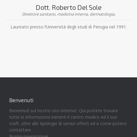
Dott. Roberto Del Sole
Direttore sanitario, medicina interna, dermatologia.
Laureato presso l’Università degli studi di Perugia nel 1991.
Benvenuti
Benvenuti sul nostro sito internet. Qui potrete trovare
tutte le informazioni inerenti il centro medico ed il suo
staff, oltre alle tipologie di servizi offerti ed a come poterci
contattare.
Buona navigazione!