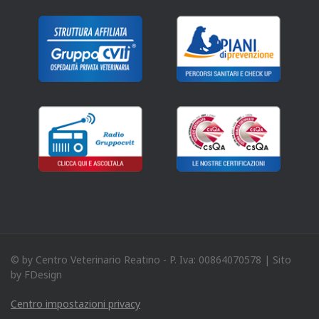
© by Centro Veterinario Reatino - P. Iva: 00864070578 | Sito
by FDesign
Centro impostazioni privacy